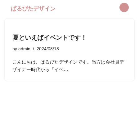
ぱるぴたデザイン
コ
ン
テ
夏といえばイベントです！
ン
ツ
by
admin
2024/08/18
へ
ス
こんにちは、ぱるぴたデザインです。当方は会社員デ
キ
ザイナー時代から「イベ…
ッ
プ