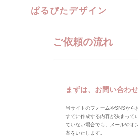
ぱるぴたデザイン
コ
ン
テ
ご依頼の流れ
ン
ツ
へ
ス
キ
ッ
まずは、お問い合わ
プ
当サイトのフォームやSNSから
すでに作成する内容が決まって
ていない場合でも、メールやオ
案をいたします。